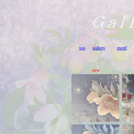
top
gallery
motif
new