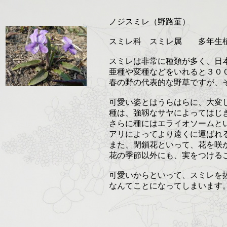
ノジスミレ（野路菫）
スミレ科 スミレ属 多年生
スミレは非常に種類が多く、日
亜種や変種などをいれると３０
春の野の代表的な野草ですが、
可愛い姿とはうらはらに、大変
種は、強靱なサヤによってはじ
さらに種にはエライオソームと
アリによってより遠くに運ばれ
また、閉鎖花といって、花を咲
花の季節以外にも、実をつける
可愛いからといって、スミレを
なんてことになってしまいます