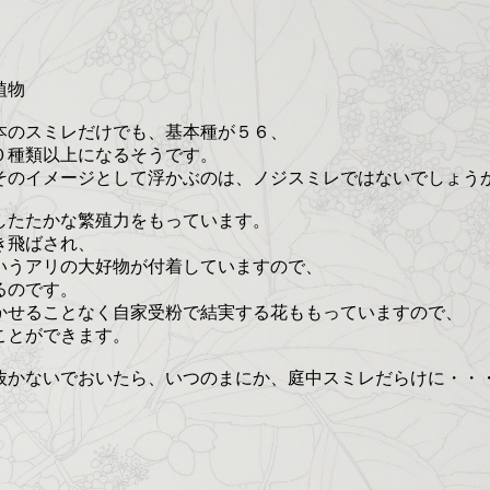
植物
本のスミレだけでも、基本種が５６、
０種類以上になるそうです。
そのイメージとして浮かぶのは、ノジスミレではないでしょう
したたかな繁殖力をもっています。
き飛ばされ、
いうアリの大好物が付着していますので、
るのです。
かせることなく自家受粉で結実する花ももっていますので、
ことができます。
抜かないでおいたら、いつのまにか、庭中スミレだらけに・・
。