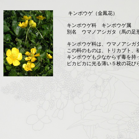
キンポウゲ（金鳳花）
キンポウゲ科 キンポウゲ属
別名 ウマノアシガタ（馬の足
キンポウゲ科は、ウマノアシガ
この科のものは、トリカブト、
キンポウゲも少なからず毒を持
ピカピカに光る薄い５枚の花び