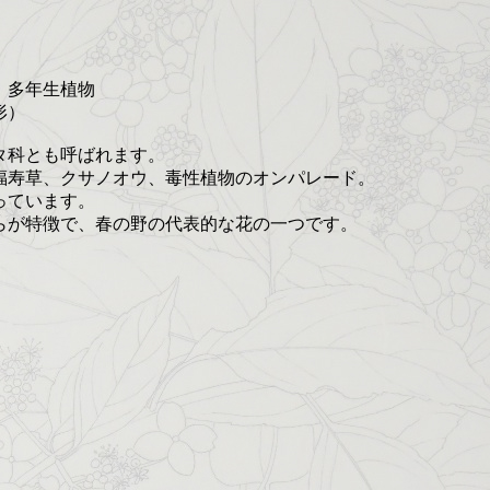
 多年生植物
形）
タ科とも呼ばれます。
福寿草、クサノオウ、毒性植物のオンパレード。
っています。
らが特徴で、春の野の代表的な花の一つです。